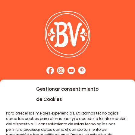
Sigue explorando
Gestionar consentimiento
de Cookies
Inicio
Sobre Beku
Para ofrecer las mejores experiencias, utilizamos tecnologías
como las cookies para almacenar y/o acceder a la información
Cursos
del dispositivo. El consentimiento de estas tecnologías nos
Servicios
permitirá procesar datos como el comportamiento de
navegación o las identificaciones únicas en este sitio. No