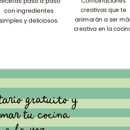
Recetas paso a paso
Combinaciones
creativas que te
con ingredientes
animarán a ser má
simples y deliciosos.
creativa en la cocin
ario gratuito y
rmar tu cocina
 a la vez.