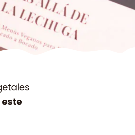
getales
,
este