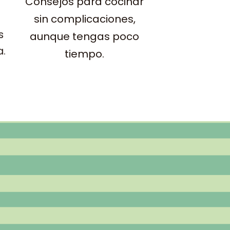
Consejos para cocinar
sin complicaciones,
s
aunque tengas poco
a.
tiempo.