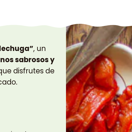
 lechuga”
, un
nos sabrosos y
ue disfrutes de
cado.