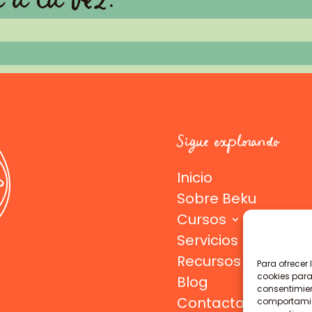
Sigue explorando
Inicio
Sobre Beku
Cursos
Servicios
Recursos gratuitos
Para ofrecer
cookies para
Blog
consentimien
Contacto
comportamien