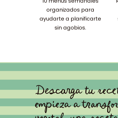
10 menús semanales
organizados para
ayudarte a planificarte
sin agobios.
Descarga tu recet
empieza a transfo
vegetal, una receta